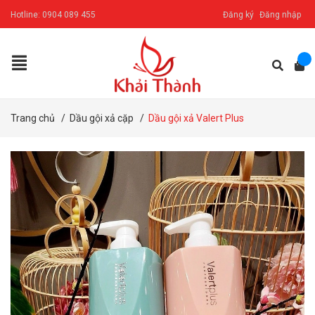
Hotline:
0904 089 455
Đăng ký
Đăng nhập
Trang chủ
/
Dầu gội xả cặp
/
Dầu gội xả Valert Plus