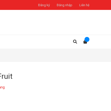
Đăng ký
Đăng nhập
Liên hệ
ruit
àng