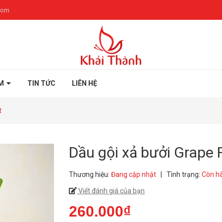
com
M
TIN TỨC
LIÊN HỆ
t
Dầu gội xả bưởi Grape F
Thương hiệu:
Đang cập nhật
|
Tình trạng:
Còn h
Viết đánh giá của bạn
260.000₫