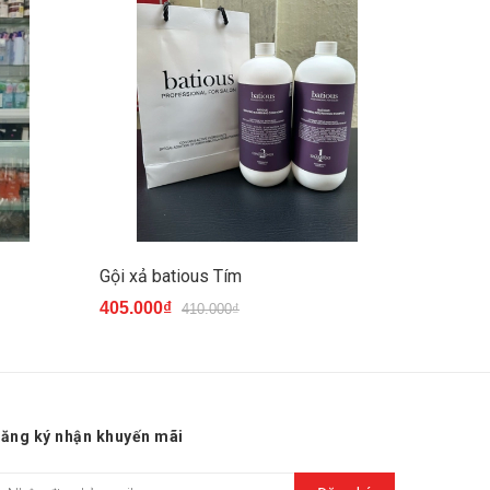
Gội xả batious Tím
Gội xả 
405.000₫
405.00
410.000₫
ăng ký nhận khuyến mãi