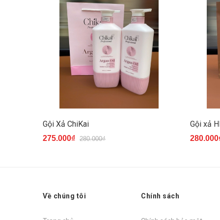
Gội Xả ChiKai
Gội xả 
275.000₫
280.000
280.000₫
Về chúng tôi
Chính sách