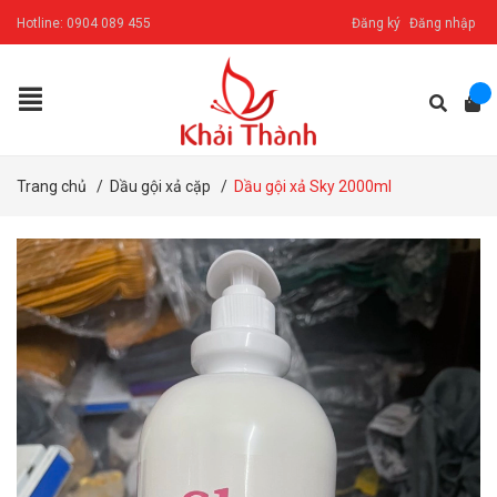
Hotline:
0904 089 455
Đăng ký
Đăng nhập
Trang chủ
/
Dầu gội xả cặp
/
Dầu gội xả Sky 2000ml