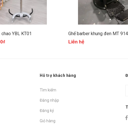
h chao YBL KT01
Ghế barber khung đen MT 91
00₫
Liên hệ
Hỗ trợ khách hàng
Đ
Tìm kiếm
Đăng nhập
T
Đăng ký
Giỏ hàng