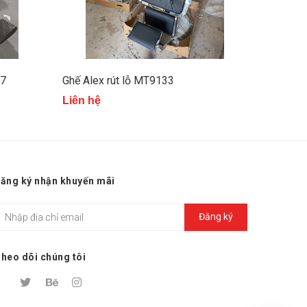
47
Ghế Alex rút lỗ MT9133
Ghế nam
Liên hệ
13.500.
ăng ký nhận khuyến mãi
Đăng ký
heo dõi chúng tôi