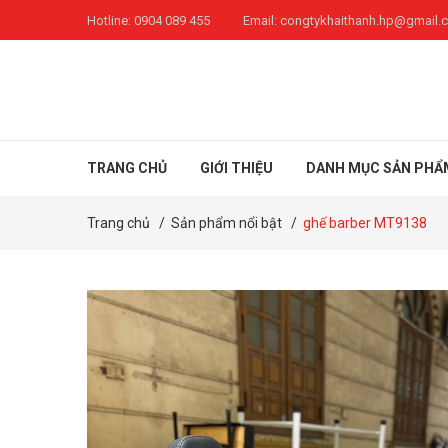
Hotline:
0904 089 455
Email:
congtykhaithanh.hp@gmail.
TRANG CHỦ
GIỚI THIỆU
DANH MỤC SẢN PHẨ
Trang chủ
/
Sản phẩm nổi bật
/
ghế barber MT9138