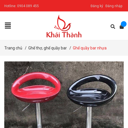
Hotline:
0904 089 455
Đăng ký
Đăng nhập
Trang chủ
/
Ghế thợ, ghế quầy bar
/
Ghế quầy bar nhựa