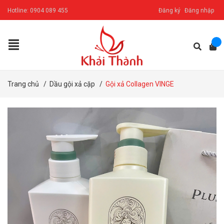
Hotline:
0904 089 455
Đăng ký
Đăng nhập
Trang chủ
/
Dầu gội xả cặp
/
Gội xả Collagen VINGE