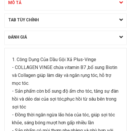
MÔ TẢ
TAB TÙY CHỈNH
ĐÁNH GIÁ
1. Công Dụng Của Dầu Gội Xả Plus-Vinge
- COLLAGEN VINGE chứa vitamin B7 ,bổ sung Biotin
và Collagen giúp làm dày và ngăn rụng tóc, hỗ trợ
mọc tóc.
- Sản phẩm còn bổ sung độ ẩm cho tóc, tăng sự đàn
hồi và dẻo dai của sợi tóc,phục hồi từ sâu bên trong
sợi tóc
- Đồng thời ngăn ngừa lão hóa của tóc, giúp sợi tóc
khỏe, sáng bóng mượt hơn gấp nhiều lần
- Sản phẩm có mùi thơm nhẹ nhàng và phù hợp với