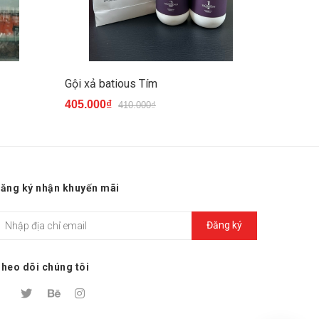
Gội xả batious Tím
Gội xả 
405.000₫
405.00
410.000₫
ăng ký nhận khuyến mãi
Đăng ký
heo dõi chúng tôi