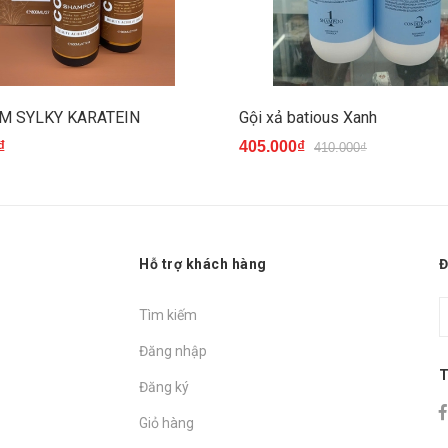
HM SYLKY KARATEIN
Gội xả batious Xanh
₫
405.000₫
410.000₫
Hỗ trợ khách hàng
Đ
Tìm kiếm
Đăng nhập
T
Đăng ký
Giỏ hàng