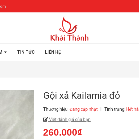
com
M
TIN TỨC
LIÊN HỆ
Gội xả Kailamia đỏ
Thương hiệu:
Đang cập nhật
|
Tình trạng:
Hết h
Viết đánh giá của bạn
260.000₫