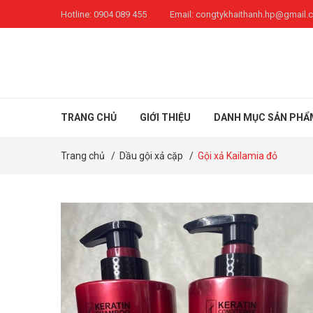
Hotline:
0904 089 455
Email:
congtykhaithanh.hp@gmail.
TRANG CHỦ
GIỚI THIỆU
DANH MỤC SẢN PHẨ
Trang chủ
/
Dầu gội xả cặp
/
Gội xả Kailamia đỏ