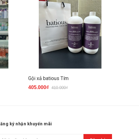
Gội xả batious Tím
Gội xả 
405.000₫
405.00
410.000₫
ăng ký nhận khuyến mãi