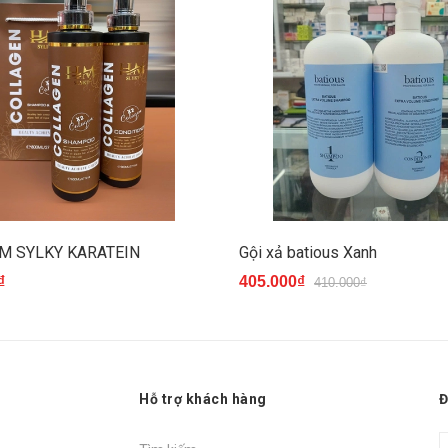
HM SYLKY KARATEIN
Gội xả batious Xanh
₫
405.000₫
410.000₫
Hỗ trợ khách hàng
Đ