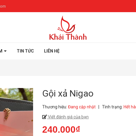
com
M
TIN TỨC
LIÊN HỆ
Gội xả Nigao
Thương hiệu:
Đang cập nhật
|
Tình trạng:
Hết h
Viết đánh giá của bạn
240.000₫