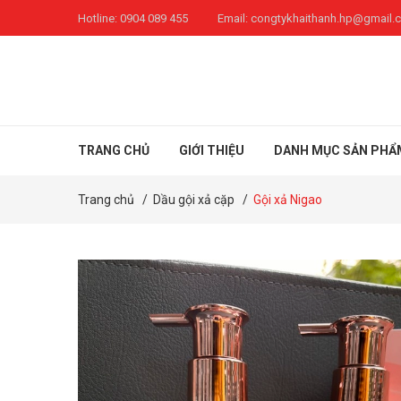
Hotline:
0904 089 455
Email:
congtykhaithanh.hp@gmail.
TRANG CHỦ
GIỚI THIỆU
DANH MỤC SẢN PHẨ
Trang chủ
/
Dầu gội xả cặp
/
Gội xả Nigao