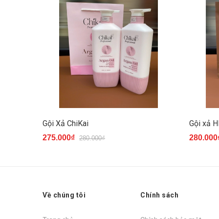
Gội Xả ChiKai
Gội xả 
275.000₫
280.000
280.000₫
Về chúng tôi
Chính sách