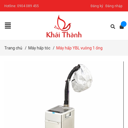
Hotline:
0904 089 455
Đăng ký
Đăng nhập
Trang chủ
/
Máy hấp tóc
/
Máy hấp YBL vuông 1 ống