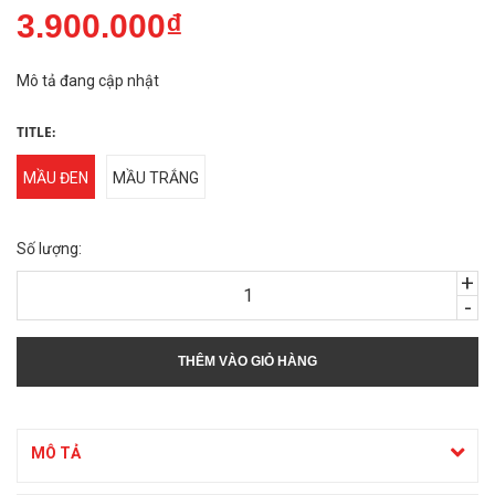
3.900.000₫
Mô tả đang cập nhật
TITLE:
MẦU ĐEN
MẦU TRẮNG
Số lượng:
+
-
THÊM VÀO GIỎ HÀNG
MÔ TẢ