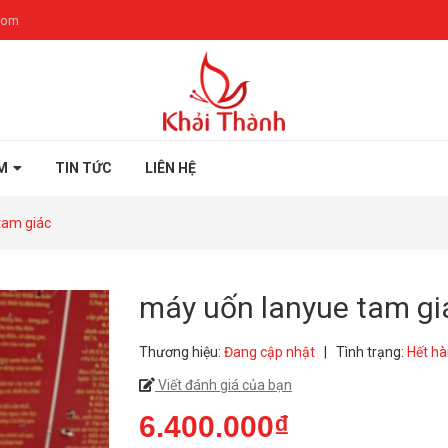
com
M
TIN TỨC
LIÊN HỆ
tam giác
máy uốn lanyue tam gi
Thương hiệu:
Đang cập nhật
|
Tình trạng:
Hết h
Viết đánh giá của bạn
6.400.000₫