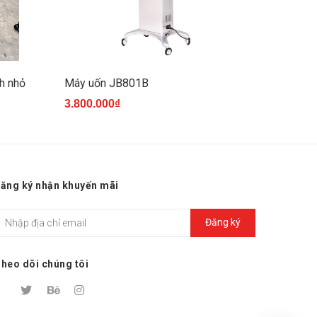
h nhỏ
Máy uốn JB801B
Máy uốn
3.800.000₫
2.650.0
ăng ký nhận khuyến mãi
Đăng ký
heo dõi chúng tôi