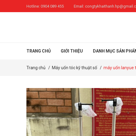
Hotline:
0904 089 455
Email:
congtykhaithanh.hp@gmail.
TRANG CHỦ
GIỚI THIỆU
DANH MỤC SẢN PHẨ
Trang chủ
/
Máy uốn tóc kỹ thuật số
/
máy uốn lanyue 