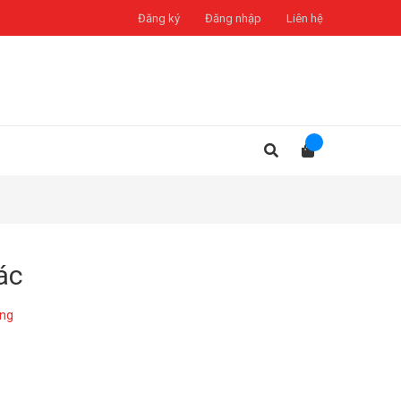
Đăng ký
Đăng nhập
Liên hệ
ác
àng