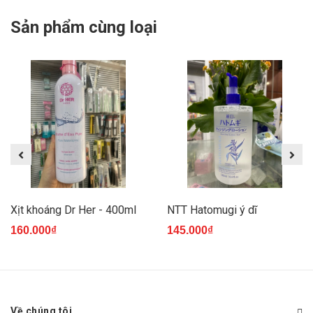
Sản phẩm cùng loại
Xịt khoáng Dr Her - 400ml
NTT Hatomugi ý dĩ
160.000₫
145.000₫
Về chúng tôi