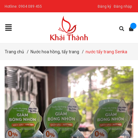
Hotline:
0904 089 455
Đăng ký
Đăng nhập
Trang chủ
/
Nước hoa hồng, tẩy trang
/
nước tẩy trang Senka