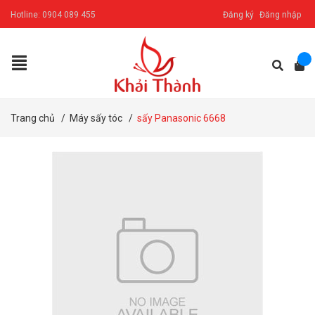
Hotline:
0904 089 455
Đăng ký
Đăng nhập
Trang chủ
/
Máy sấy tóc
/
sấy Panasonic 6668