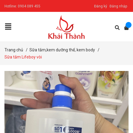
Hotline:
0904 089 455
Đăng ký
Đăng nhập
Trang chủ
/
Sữa tắm,kem dưỡng thể, kem body
/
Sữa tắm Lifeboy vòi