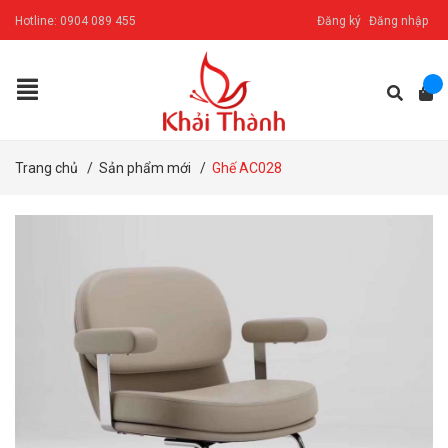
Hotline:
0904 089 455
Đăng ký
Đăng nhập
Trang chủ
/
Sản phẩm mới
/
Ghế AC028