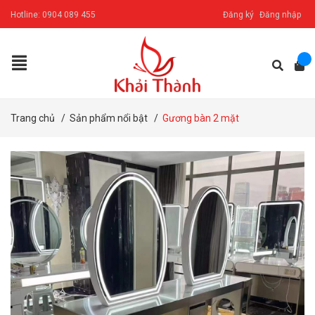
Hotline:
0904 089 455
Đăng ký
Đăng nhập
Trang chủ
/
Sản phẩm nổi bật
/
Gương bàn 2 mặt